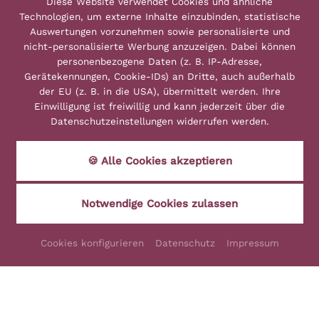
Diese Website verwendet Cookies und ähnliche
Telefon: + 49 (0)7053 9294-0
Technologien, um externe Inhalte einzubinden, statistische
karriere@kronelamm.de
Auswertungen vorzunehmen sowie personalisierte und
nicht-personalisierte Werbung anzuzeigen. Dabei können
personenbezogene Daten (z. B. IP-Adresse,
Gerätekennungen, Cookie-IDs) an Dritte, auch außerhalb
der EU (z. B. in die USA), übermittelt werden. Ihre
Einwilligung ist freiwillig und kann jederzeit über die
made by
Datenschutzeinstellungen widerrufen werden.
🍪 Alle Cookies akzeptieren
SITEMAP
KONTAKT
Notwendige Cookies zulassen
IMPRESSUM
Cookies konfigurieren
Datenschutz
Impressum
DATENSCHUTZ
COOKIES